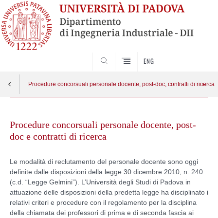
SEARCH
ENG
Procedure concorsuali personale docente, post-doc, contratti di ricerca
Skip
Procedure selettive prima fascia
Apri menu
to
Procedure concorsuali personale docente, post-
content
doc e contratti di ricerca
Procedure valutative prima fascia
Le modalità di reclutamento del personale docente sono oggi
Procedure selettive seconda fascia
definite dalle disposizioni della legge 30 dicembre 2010, n. 240
(c.d. “Legge Gelmini”). L’Università degli Studi di Padova in
Procedure valutative seconda fascia
attuazione delle disposizioni della predetta legge ha disciplinato i
relativi criteri e procedure con il regolamento per la disciplina
della chiamata dei professori di prima e di seconda fascia ai
Ricercatori di tipo A