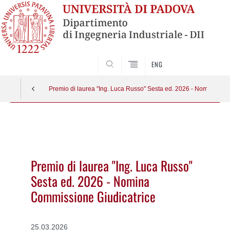
SEARCH
ENG
Premio di laurea "Ing. Luca Russo" Sesta ed. 2026 - Nomina Co
Vai
al
contenuto
Premio di laurea "Ing. Luca Russo"
Sesta ed. 2026 - Nomina
Commissione Giudicatrice
25.03.2026