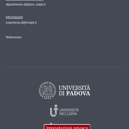
dipartimento.dii@pec.unipd.it
Informazioni
segreteria.dii@unipd.it
Webmaster
Impostazioni privacy