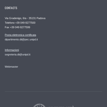
CONTACTS
Via Gradenigo, 6/a - 35131 Padova
Telefono +39 049 8277500
Fax +39 049 8277599
Posta elettronica certificata
dipartimento.dii@pec.unipd.it
Informazioni
segreteria.dii@unipd.it
Webmaster