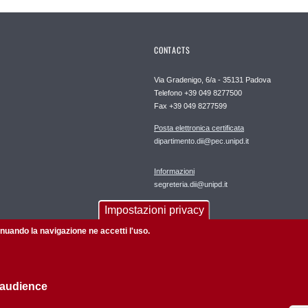
CONTACTS
Via Gradenigo, 6/a - 35131 Padova
Telefono +39 049 8277500
Fax +39 049 8277599
Posta elettronica certificata
dipartimento.dii@pec.unipd.it
Informazioni
segreteria.dii@unipd.it
Impostazioni privacy
Webmaster
tinuando la navigazione ne accetti l'uso.
 audience
Amministrazione trasparente
Privacy