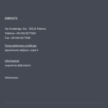
CONTACTS
Via Gradenigo, 6/a - 35131 Padova
Telefono +39 049 8277500
Fax +39 049 8277599
Posta elettronica certificata
dipartimento.dii@pec.unipd.it
Informazioni
segreteria.dii@unipd.it
Webmaster