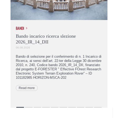
BANDI
BAN
di
Bando incarico ricerca slezione
Ap
2026_IR_14_DII
20
06.08.2026
05.
Bando di selezione per il conferimento di n. 1 Incarico di
App
Ricerca, ai sensi dell’art. 22-ter della Legge 30 dicembre
con
er
2010, n. 240, Codice bando 2026_IR_14_DII, finanziato
22-
dal progetto E-FORESTER " Effective FOrest Research
da 
5
Electronic System Terrain Exploration Rover” – ID
202
101182985 HORIZON-MSCA-202
Int
Read more
R