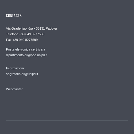
CONTACTS
Via Gradenigo, 6/a - 35131 Padova
Telefono +39 049 8277500
Fax +39 049 8277599
Posta elettronica certificata
dipartimento.dii@pec.unipd.it
Informazioni
segreteria.dii@unipd.it
Webmaster