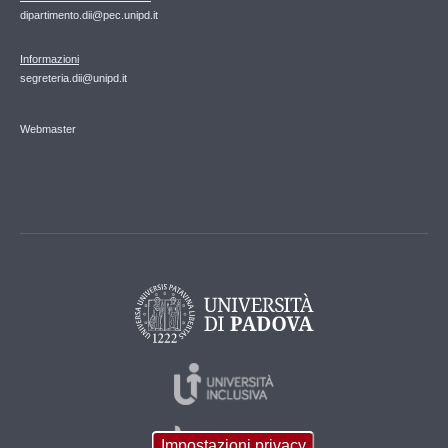
dipartimento.dii@pec.unipd.it
Informazioni
segreteria.dii@unipd.it
Webmaster
Impostazioni privacy