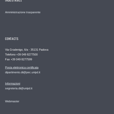
INDUSTRIALE
Amministrazione trasparente
CONTACTS
Via Gradenigo, 6/a - 35131 Padova
Telefono +39 049 8277500
Fax +39 049 8277599
Posta elettronica certificata
dipartimento.dii@pec.unipd.it
Informazioni
segreteria.dii@unipd.it
Webmaster