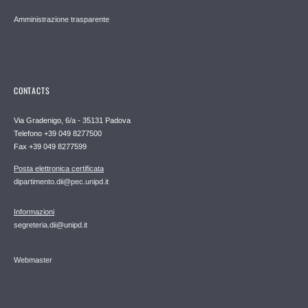
Amministrazione trasparente
CONTACTS
Via Gradenigo, 6/a - 35131 Padova
Telefono +39 049 8277500
Fax +39 049 8277599
Posta elettronica certificata
dipartimento.dii@pec.unipd.it
Informazioni
segreteria.dii@unipd.it
Webmaster