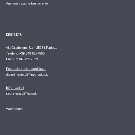
Amministrazione trasparente
CONTACTS
Via Gradenigo, 6/a - 35131 Padova
Telefono +39 049 8277500
Fax +39 049 8277599
Posta elettronica certificata
dipartimento.dii@pec.unipd.it
Informazioni
segreteria.dii@unipd.it
Webmaster