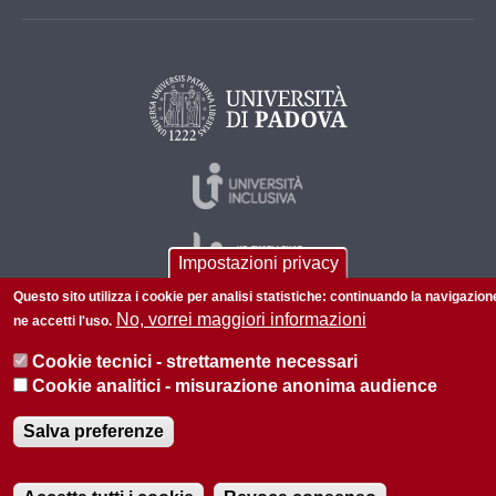
Impostazioni privacy
Questo sito utilizza i cookie per analisi statistiche: continuando la navigazion
No, vorrei maggiori informazioni
ne accetti l'uso.
© 2026 Università di Padova - Tutti i diritti riservati
Cookie tecnici - strettamente necessari
P.I. 00742430283 C.F. 80006480281
Cookie analitici - misurazione anonima audience
Amministrazione trasparente
Privacy
Salva preferenze