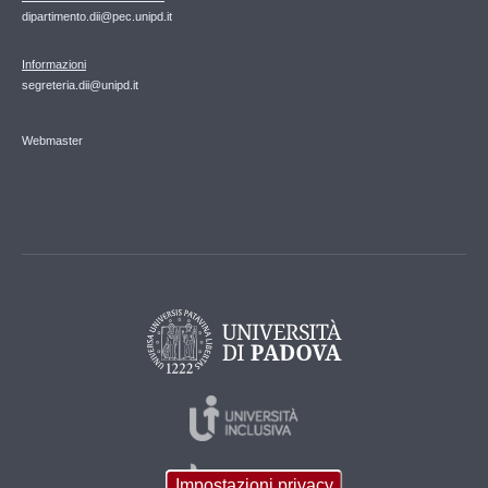
dipartimento.dii@pec.unipd.it
Informazioni
segreteria.dii@unipd.it
Webmaster
Impostazioni privacy