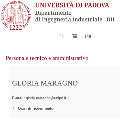
SEARCH
ENG
Vai
al
Personale tecnico e amministrativo
contenuto
GLORIA MARAGNO
E-mail:
gloria.maragno@unipd.it
Orari di ricevimento