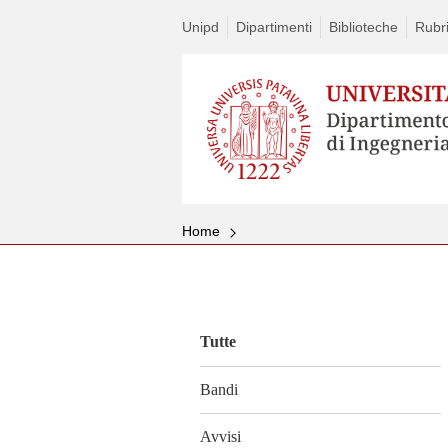
Unipd
Dipartimenti
Biblioteche
Rubri
Home
Vai
al
contenuto
Tutte
Bandi
Avvisi