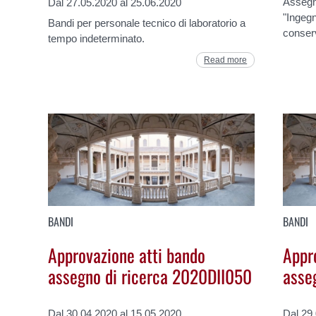
Assegno
Dal 27.05.2020 al 25.06.2020
"Ingegn
Bandi per personale tecnico di laboratorio a
conserv
tempo indeterminato.
Read more
BANDI
BANDI
Approvazione atti bando
Appr
assegno di ricerca 2020DII050
asse
Dal 30.04.2020 al 15.05.2020
Dal 29