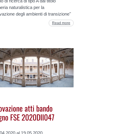
 di ricerca di tipo A dal titolo
eria naturalistica per la
azione degli ambienti di transizione"
Read more
ovazione atti bando
gno FSE 2020DII047
.04.2020 al 19.05.2020