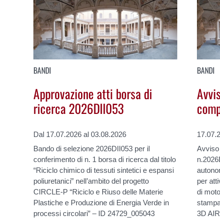
BANDI
BANDI
Approvazione atti borsa di
Avvi
ricerca 2026DII053
comp
Dal 17.07.2026 al 03.08.2026
17.07.
Bando di selezione 2026DII053 per il
Avviso
conferimento di n. 1 borsa di ricerca dal titolo
n.2026D
“Riciclo chimico di tessuti sintetici e espansi
autonom
poliuretanici” nell’ambito del progetto
per atti
CIRCLE-P “Riciclo e Riuso delle Materie
di moto
Plastiche e Produzione di Energia Verde in
stampat
processi circolari” – ID 24729_005043
3D AIR