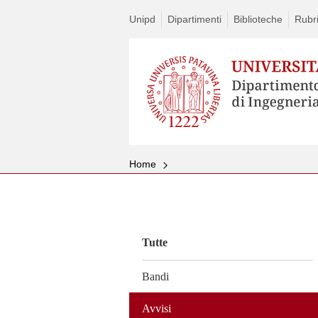
Unipd
Dipartimenti
Biblioteche
Rubri
Home
Vai
al
contenuto
Tutte
Bandi
Avvisi