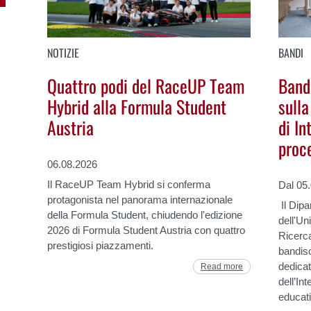
NOTIZIE
BANDI
Quattro podi del RaceUP Team
Band
Hybrid alla Formula Student
sulla
Austria
di In
proc
06.08.2026
Il RaceUP Team Hybrid si conferma
Dal 05
protagonista nel panorama internazionale
Il Dipa
della Formula Student, chiudendo l'edizione
dell'Un
2026 di Formula Student Austria con quattro
Ricerc
prestigiosi piazzamenti.
bandisc
dedicat
Read more
dell’Int
educati