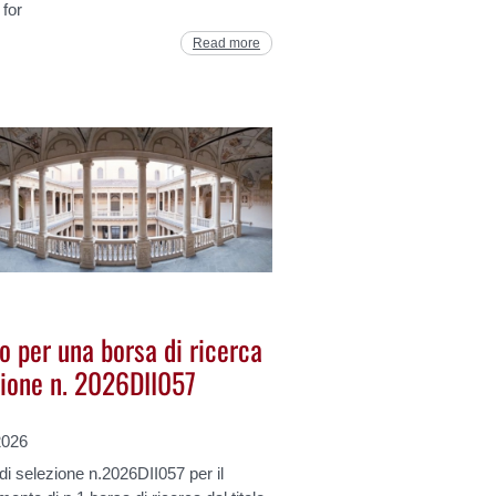
 for
Read more
o per una borsa di ricerca
zione n. 2026DII057
2026
i selezione n.2026DII057 per il