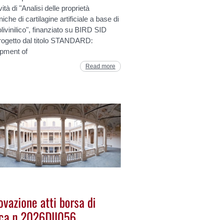
vità di "Analisi delle proprietà
che di cartilagine artificiale a base di
olivinilico", finanziato su BIRD SID
rogetto dal titolo STANDARD:
pment of
Read more
vazione atti borsa di
rca n 2026DII056