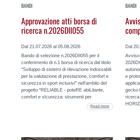
BANDI
BANDI
Approvazione atti borsa di
Avvi
ricerca n.2026DII055
comp
Dal 21.07.2026 al 05.08.2026
Dal 20
Bando di selezione n.2026DII055 per il
Avviso
conferimento di n.1 borsa di ricerca dal titolo
2026DII
“Sviluppo di sistemi di rilevazione indossabili
autonom
per la valutazione di prestazione, comfort e
e proto
sicurezza in sport inclusivi” nell’ambito del
applica
progetto “RELIABLE - poteRE abiLitante,
gecko-i
comfort e sIcurezza: strumenti per
ricerca
HORIZ
Read more