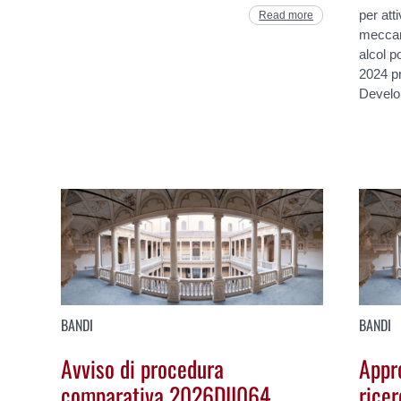
per atti
Read more
meccani
alcol p
2024 p
Develo
BANDI
BANDI
Avviso di procedura
Appro
comparativa 2026DII064
rice