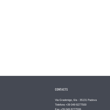
CONTACTS
Via Gradenigo, 6/a - 35131 Padova
Telefono +39 049 8277500
Fax +39 049 8277599