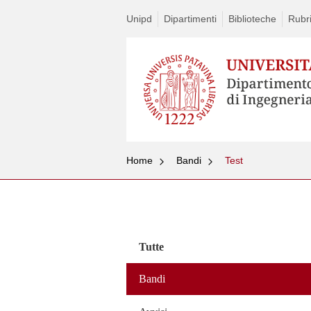
Unipd
Dipartimenti
Biblioteche
Rubri
Home
Bandi
Test
Vai
al
contenuto
Tutte
Bandi