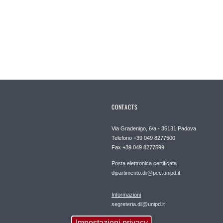
CONTACTS
Via Gradenigo, 6/a - 35131 Padova
Telefono +39 049 8277500
Fax +39 049 8277599
Posta elettronica certificata
dipartimento.dii@pec.unipd.it
Informazioni
segreteria.dii@unipd.it
Impostazioni privacy